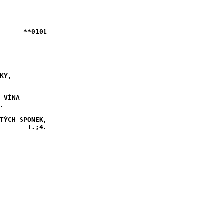
      **0101

KY,

 VÍNA

.

TÝCH SPONEK,
