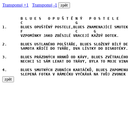
Transponuj +1
Transponuj -1
        B L U E S   O P U Š T Ě N Ý   P O S T E L E    
C
G
1.      BLUES OPUŠTĚNÝ POSTELE,BLUES ZNAMENAJÍCÍ SMUTEK

F
C
G
        VZPOMÍNKY JAKO ZBĚSILÉ VRACEJÍ KAŽDÝ DOTEK.

2.      BLUES USTLANÉHO POLŠTÁŘE, BLUES SLOŽENÝ BÍLÝ DE
        SAMOTA KŘIČÍ DO TVÁŘE, DVA LÍSTKY DO DISKOTÉKY.

3.      BLUES PRÁZDNÝCH HRNKŮ OD KÁVY, BLUES ZVĚTRALÉHO
        NECHCI SI SÁM LEHAT DO TRÁVY, BYLA TO MOJE VINA
4.      BLUES SMUTNÝCH ZUBNÍCH KARTÁČKŮ, BLUES ZAPOMENU